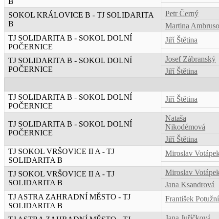
B
Petr Černý
SOKOL KRÁLOVICE B - TJ SOLIDARITA
B
Martina Ambrus
TJ SOLIDARITA B - SOKOL DOLNÍ
Jiří Štětina
POČERNICE
Josef Zábranský
TJ SOLIDARITA B - SOKOL DOLNÍ
POČERNICE
Jiří Štětina
TJ SOLIDARITA B - SOKOL DOLNÍ
Jiří Štětina
POČERNICE
Nataša
TJ SOLIDARITA B - SOKOL DOLNÍ
Nikodémová
POČERNICE
Jiří Štětina
TJ SOKOL VRŠOVICE II A - TJ
Miroslav Votápe
SOLIDARITA B
Miroslav Votápe
TJ SOKOL VRŠOVICE II A - TJ
SOLIDARITA B
Jana Ksandrová
TJ ASTRA ZAHRADNÍ MĚSTO - TJ
František Potužn
SOLIDARITA B
Jana Juříčková