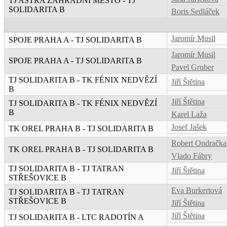
TJ ASTRA ZAHRADNÍ MĚSTO - TJ
SOLIDARITA B
Boris Sedláček
Jaromír Musil
SPOJE PRAHA A - TJ SOLIDARITA B
Jaromír Musil
SPOJE PRAHA A - TJ SOLIDARITA B
Pavel Gruber
TJ SOLIDARITA B - TK FÉNIX NEDVĚZÍ
Jiří Štětina
B
Jiří Štětina
TJ SOLIDARITA B - TK FÉNIX NEDVĚZÍ
B
Karel Laža
Josef Jašek
TK OREL PRAHA B - TJ SOLIDARITA B
Robert Ondračka
TK OREL PRAHA B - TJ SOLIDARITA B
Vlado Fábry
TJ SOLIDARITA B - TJ TATRAN
Jiří Štětina
STŘEŠOVICE B
Eva Burkertová
TJ SOLIDARITA B - TJ TATRAN
STŘEŠOVICE B
Jiří Štětina
Jiří Štětina
TJ SOLIDARITA B - LTC RADOTÍN A