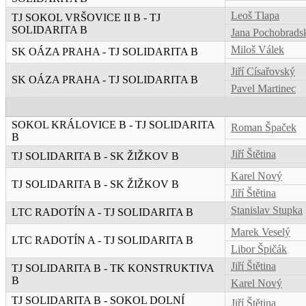
Leoš Tlapa
TJ SOKOL VRŠOVICE II B - TJ
SOLIDARITA B
Jana Pochobrads
Miloš Válek
SK OÁZA PRAHA - TJ SOLIDARITA B
Jiří Císařovský
SK OÁZA PRAHA - TJ SOLIDARITA B
Pavel Martinec
SOKOL KRÁLOVICE B - TJ SOLIDARITA
Roman Špaček
B
Jiří Štětina
TJ SOLIDARITA B - SK ŽIŽKOV B
Karel Nový
TJ SOLIDARITA B - SK ŽIŽKOV B
Jiří Štětina
Stanislav Stupka
LTC RADOTÍN A - TJ SOLIDARITA B
Marek Veselý
LTC RADOTÍN A - TJ SOLIDARITA B
Libor Špičák
Jiří Štětina
TJ SOLIDARITA B - TK KONSTRUKTIVA
B
Karel Nový
TJ SOLIDARITA B - SOKOL DOLNÍ
Jiří Štětina