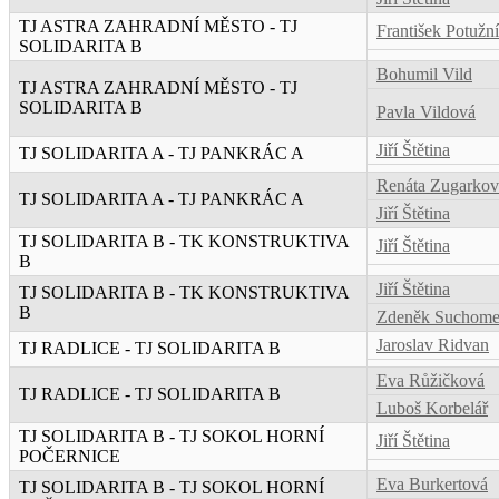
TJ ASTRA ZAHRADNÍ MĚSTO - TJ
František Potužn
SOLIDARITA B
Bohumil Vild
TJ ASTRA ZAHRADNÍ MĚSTO - TJ
SOLIDARITA B
Pavla Vildová
Jiří Štětina
TJ SOLIDARITA A - TJ PANKRÁC A
Renáta Zugarkov
TJ SOLIDARITA A - TJ PANKRÁC A
Jiří Štětina
TJ SOLIDARITA B - TK KONSTRUKTIVA
Jiří Štětina
B
Jiří Štětina
TJ SOLIDARITA B - TK KONSTRUKTIVA
B
Zdeněk Suchome
Jaroslav Ridvan
TJ RADLICE - TJ SOLIDARITA B
Eva Růžičková
TJ RADLICE - TJ SOLIDARITA B
Luboš Korbelář
TJ SOLIDARITA B - TJ SOKOL HORNÍ
Jiří Štětina
POČERNICE
Eva Burkertová
TJ SOLIDARITA B - TJ SOKOL HORNÍ