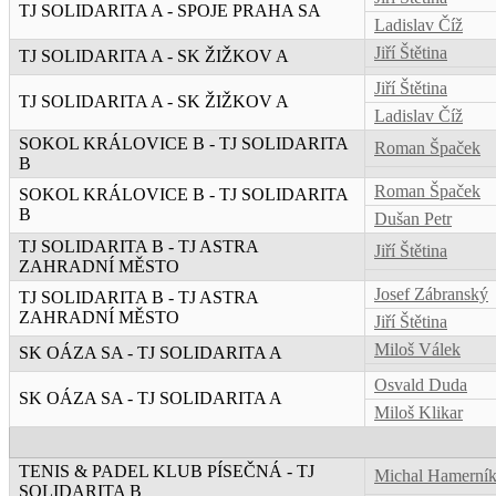
TJ SOLIDARITA A - SPOJE PRAHA SA
Ladislav Číž
Jiří Štětina
TJ SOLIDARITA A - SK ŽIŽKOV A
Jiří Štětina
TJ SOLIDARITA A - SK ŽIŽKOV A
Ladislav Číž
SOKOL KRÁLOVICE B - TJ SOLIDARITA
Roman Špaček
B
Roman Špaček
SOKOL KRÁLOVICE B - TJ SOLIDARITA
B
Dušan Petr
TJ SOLIDARITA B - TJ ASTRA
Jiří Štětina
ZAHRADNÍ MĚSTO
Josef Zábranský
TJ SOLIDARITA B - TJ ASTRA
ZAHRADNÍ MĚSTO
Jiří Štětina
Miloš Válek
SK OÁZA SA - TJ SOLIDARITA A
Osvald Duda
SK OÁZA SA - TJ SOLIDARITA A
Miloš Klikar
TENIS & PADEL KLUB PÍSEČNÁ - TJ
Michal Hamerní
SOLIDARITA B