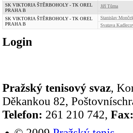
SK VIKTORIA ŠTĚRBOHOLY - TK OREL
Jiří Tůma
PRAHA B
Stanislav Monče
SK VIKTORIA ŠTĚRBOHOLY - TK OREL
PRAHA B
Svatava Kadleco
Login
Pražský tenisový svaz
, Ko
Děkankou 82, Poštovníschrá
Telefon:
261 210 742,
Fax
© 2009
Pražský tenis