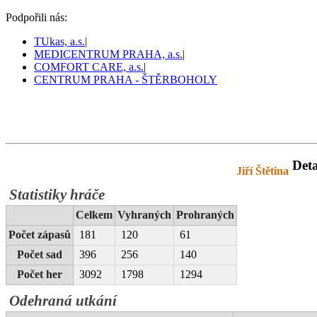
Podpořili nás:
TUkas, a.s.
|
MEDICENTRUM PRAHA, a.s.
|
COMFORT CARE, a.s.
|
CENTRUM PRAHA - ŠTĚRBOHOLY
Pražský tenis
Deta
prazskytenis.cz
>
Tabulky
>
Jiří Štětina
Statistiky hráče
Celkem
Vyhraných
Prohraných
Počet zápasů
181
120
61
Počet sad
396
256
140
Počet her
3092
1798
1294
Odehraná utkání