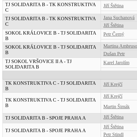
TJ SOLIDARITA B - TK KONSTRUKTIVA
Jiří Štětina
C
Jana Suchanová
TJ SOLIDARITA B - TK KONSTRUKTIVA
C
Jiří Štětina
SOKOL KRÁLOVICE B - TJ SOLIDARITA
Petr Černý
B
Martina Ambrus
SOKOL KRÁLOVICE B - TJ SOLIDARITA
B
Dušan Petr
TJ SOKOL VRŠOVICE II A - TJ
Karel Jarolím
SOLIDARITA B
TK KONSTRUKTIVA C - TJ SOLIDARITA
Jiří Krejčí
B
Jiří Krejčí
TK KONSTRUKTIVA C - TJ SOLIDARITA
B
Martin Šimák
Jiří Štětina
TJ SOLIDARITA B - SPOJE PRAHA A
Jiří Štětina
TJ SOLIDARITA B - SPOJE PRAHA A
Petr Stindl