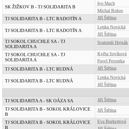
Ivo Mach
SK ŽIŽKOV B - TJ SOLIDARITA B
Michal Rokos
Jiří Štětina
TJ SOLIDARITA B - LTC RADOTÍN A
Lenka Novická
TJ SOLIDARITA B - LTC RADOTÍN A
Jiří Štětina
TJ SOKOL CHUCHLE SA - TJ
Svatomír Hejzák
SOLIDARITA A
Květa Sovíková
TJ SOKOL CHUCHLE SA - TJ
SOLIDARITA A
Pavel Peroutka
Jiří Štětina
TJ SOLIDARITA B - LTC RUDNÁ
Lenka Novická
TJ SOLIDARITA B - LTC RUDNÁ
Jiří Štětina
Jiří Štětina
TJ SOLIDARITA A - SK OÁZA SA
TJ SOLIDARITA B - SOKOL KRÁLOVICE
Jiří Štětina
B
Eva Burkertová
TJ SOLIDARITA B - SOKOL KRÁLOVICE
B
Jiří Štětina