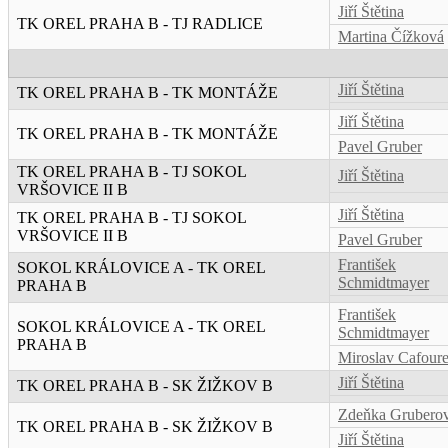
Jiří Štětina
TK OREL PRAHA B - TJ RADLICE
Martina Čížková
Jiří Štětina
TK OREL PRAHA B - TK MONTÁŽE
Jiří Štětina
TK OREL PRAHA B - TK MONTÁŽE
Pavel Gruber
TK OREL PRAHA B - TJ SOKOL
Jiří Štětina
VRŠOVICE II B
Jiří Štětina
TK OREL PRAHA B - TJ SOKOL
VRŠOVICE II B
Pavel Gruber
František
SOKOL KRÁLOVICE A - TK OREL
Schmidtmayer
PRAHA B
František
SOKOL KRÁLOVICE A - TK OREL
Schmidtmayer
PRAHA B
Miroslav Cafour
Jiří Štětina
TK OREL PRAHA B - SK ŽIŽKOV B
Zdeňka Grubero
TK OREL PRAHA B - SK ŽIŽKOV B
Jiří Štětina