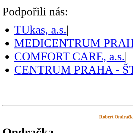
Podpořili nás:
TUkas, a.s.
|
MEDICENTRUM PRAHA,
COMFORT CARE, a.s.
|
CENTRUM PRAHA - 
Pražský tenis
prazskytenis.cz
>
Tabulky
>
Robert Ondračk
Ondračka