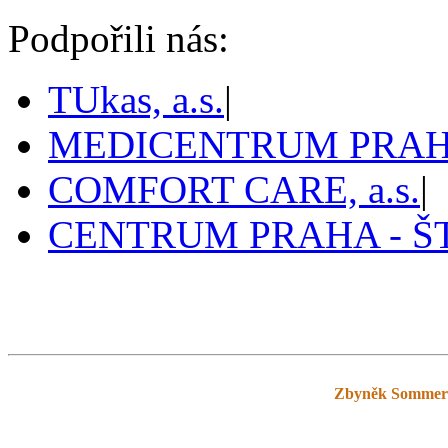
Podpořili nás:
TUkas, a.s.
|
MEDICENTRUM PRAHA,
COMFORT CARE, a.s.
|
CENTRUM PRAHA - 
Pražský tenis
prazskytenis.cz
>
Tabulky
>
Zbyněk Sommer