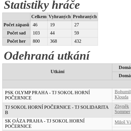
Statistiky hráče
Celkem
Vyhraných
Prohraných
Počet zápasů
46
19
27
Počet sad
103
44
59
Počet her
800
368
432
Odehraná utkání
Domác
Utkání
Domác
Bohumil
PSK OLYMP PRAHA - TJ SOKOL HORNÍ
Klouda
POČERNICE
Zbyněk
TJ SOKOL HORNÍ POČERNICE - TJ SOLIDARITA
Sommer
B
SK OÁZA PRAHA - TJ SOKOL HORNÍ
Miloš V
POČERNICE