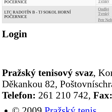
Tvrský
POČERNICE
Ondřej
LTC RADOTÍN B - TJ SOKOL HORNÍ
Tvrský
POČERNICE
Petr Neř
Login
Pražský tenisový svaz
, Ko
Děkankou 82, Poštovníschrá
Telefon:
261 210 742,
Fax
© 2009
Pražský tenis