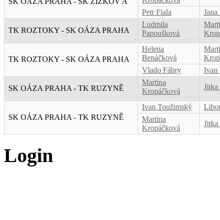
SK OÁZA PRAHA - SK ŽIŽKOV A
Petr Fiala
Jana
Ludmila
Mart
TK ROZTOKY - SK OÁZA PRAHA
Papoušková
Krop
Helena
Mart
Benáčková
Krop
TK ROZTOKY - SK OÁZA PRAHA
Vlado Fábry
Ivan
Martina
Jitk
SK OÁZA PRAHA - TK RUZYNĚ
Kropáčková
Ivan Toužimský
Libo
SK OÁZA PRAHA - TK RUZYNĚ
Martina
Jitk
Kropáčková
Login