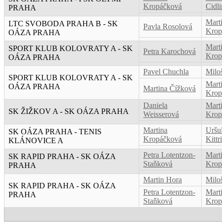
Kropáčková
Cidl
PRAHA
Mart
LTC SVOBODA PRAHA B - SK
Pavla Rosolová
Krop
OÁZA PRAHA
Mart
SPORT KLUB KOLOVRATY A - SK
Petra Karochová
Krop
OÁZA PRAHA
Pavel Chuchla
Milo
SPORT KLUB KOLOVRATY A - SK
Mart
OÁZA PRAHA
Martina Čížková
Krop
Daniela
Mart
SK ŽIŽKOV A - SK OÁZA PRAHA
Weisserová
Krop
Martina
Uršu
SK OÁZA PRAHA - TENIS
Kropáčková
Kittr
KLÁNOVICE A
Petra Lotentzon-
Mart
SK RAPID PRAHA - SK OÁZA
Staňková
Krop
PRAHA
Martin Hora
Milo
SK RAPID PRAHA - SK OÁZA
Petra Lotentzon-
Mart
PRAHA
Staňková
Krop