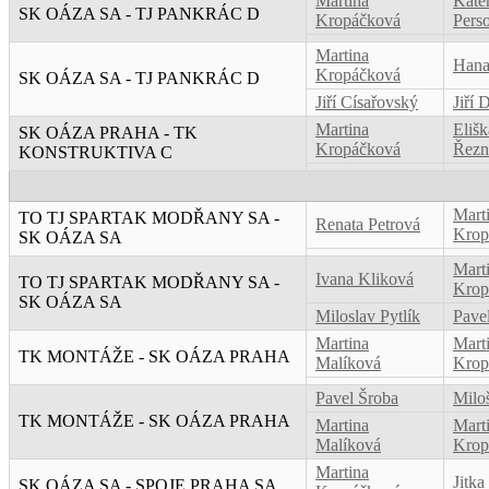
Martina
Kate
SK OÁZA SA - TJ PANKRÁC D
Kropáčková
Pers
Martina
Hana
Kropáčková
SK OÁZA SA - TJ PANKRÁC D
Jiří Císařovský
Jiří 
Martina
Elišk
SK OÁZA PRAHA - TK
Kropáčková
Řezn
KONSTRUKTIVA C
Mart
TO TJ SPARTAK MODŘANY SA -
Renata Petrová
Krop
SK OÁZA SA
Mart
Ivana Kliková
TO TJ SPARTAK MODŘANY SA -
Krop
SK OÁZA SA
Miloslav Pytlík
Pave
Martina
Mart
TK MONTÁŽE - SK OÁZA PRAHA
Malíková
Krop
Pavel Šroba
Milo
TK MONTÁŽE - SK OÁZA PRAHA
Martina
Mart
Malíková
Krop
Martina
Jitka
SK OÁZA SA - SPOJE PRAHA SA