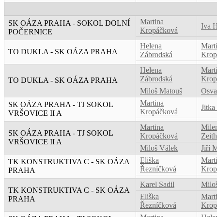
Martina
SK OÁZA PRAHA - SOKOL DOLNÍ
Iva 
Kropáčková
POČERNICE
Helena
Mart
TO DUKLA - SK OÁZA PRAHA
Zábrodská
Krop
Helena
Mart
Zábrodská
Krop
TO DUKLA - SK OÁZA PRAHA
Miloš Matouš
Osva
Martina
SK OÁZA PRAHA - TJ SOKOL
Jitka
Kropáčková
VRŠOVICE II A
Martina
Mile
SK OÁZA PRAHA - TJ SOKOL
Kropáčková
Zeit
VRŠOVICE II A
Miloš Válek
Jiří 
Eliška
Mart
TK KONSTRUKTIVA C - SK OÁZA
Řezníčková
Krop
PRAHA
Karel Sadil
Milo
TK KONSTRUKTIVA C - SK OÁZA
Eliška
Mart
PRAHA
Řezníčková
Krop