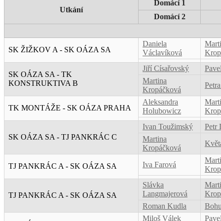
Domácí 1
Utkání
Domácí 2
Daniela
Mart
SK ŽIŽKOV A - SK OÁZA SA
Václavíková
Krop
Jiří Císařovský
Pave
SK OÁZA SA - TK
Martina
KONSTRUKTIVA B
Petr
Kropáčková
Aleksandra
Mart
TK MONTÁŽE - SK OÁZA PRAHA
Holubowicz
Krop
Ivan Toužimský
Petr 
SK OÁZA SA - TJ PANKRÁC C
Martina
Květ
Kropáčková
Mart
Iva Farová
TJ PANKRÁC A - SK OÁZA SA
Krop
Slávka
Mart
Langmajerová
Krop
TJ PANKRÁC A - SK OÁZA SA
Roman Kudla
Bohu
Miloš Válek
Pave