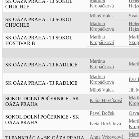
Martina
Hele
SK OÁZA PRAHA - TJ SOKOL
Kropáčková
Hejz
CHUCHLE
Miloš Válek
Svat
SK OÁZA PRAHA - TJ SOKOL
Martina
Hele
CHUCHLE
Kropáčková
Hejz
Martina
Mari
SK OÁZA PRAHA - TJ SOKOL
Kropáčková
Škop
HOSTIVAŘ B
Martina
Mart
SK OÁZA PRAHA - TJ RADLICE
Kropáčková
Martina
Eva 
Kropáčková
SK OÁZA PRAHA - TJ RADLICE
Miloš Válek
Jiří 
Mart
SOKOL DOLNÍ POČERNICE - SK
Klára Havlíková
Krop
OÁZA PRAHA
Pavel Boček
Osva
SOKOL DOLNÍ POČERNICE - SK
Mart
OÁZA PRAHA
Iveta Udržalová
Krop
Mart
Anna Vrbovcová
TJ PANKRÁC A - SK OÁZA PRAHA