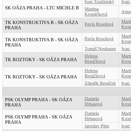
Ivan Toužimský
Ivan
SK OÁZA PRAHA - LTC MICHLE B
Martina
Anna
Kropáčková
Mart
TK KONSTRUKTIVA B - SK OÁZA
Pavla Rosolová
Krop
PRAHA
Mart
Pavla Rosolová
TK KONSTRUKTIVA B - SK OÁZA
Krop
PRAHA
Tomáš Neubauer
Ivan
Helena
Mart
TK ROZTOKY - SK OÁZA PRAHA
Benáčková
Krop
Helena
Mart
Benáčková
Krop
TK ROZTOKY - SK OÁZA PRAHA
Zdeněk Benáček
Ivan
Daniela
Mart
PSK OLYMP PRAHA - SK OÁZA
Hrbasová
Krop
PRAHA
Daniela
Mart
PSK OLYMP PRAHA - SK OÁZA
Hrbasová
Krop
PRAHA
Jaroslav Pitra
Ivan