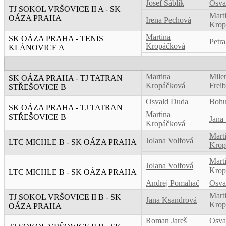
Josef Sáblík
Osva
TJ SOKOL VRŠOVICE II A - SK
Mart
OÁZA PRAHA
Irena Pechová
Krop
Martina
SK OÁZA PRAHA - TENIS
Petr
Kropáčková
KLÁNOVICE A
Martina
Mile
SK OÁZA PRAHA - TJ TATRAN
Kropáčková
Frei
STŘEŠOVICE B
Osvald Duda
Bohu
SK OÁZA PRAHA - TJ TATRAN
Martina
STŘEŠOVICE B
Jana
Kropáčková
Mart
Jolana Volfová
LTC MICHLE B - SK OÁZA PRAHA
Krop
Mart
Jolana Volfová
Krop
LTC MICHLE B - SK OÁZA PRAHA
Andrej Pomahač
Osva
Mart
TJ SOKOL VRŠOVICE II B - SK
Jana Ksandrová
Krop
OÁZA PRAHA
Roman Jareš
Osva