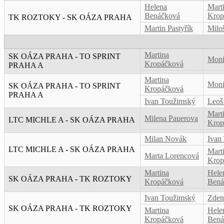
Helena
Mart
Benáčková
Krop
TK ROZTOKY - SK OÁZA PRAHA
Martin Pastyřík
Milo
Martina
SK OÁZA PRAHA - TO SPRINT
Moni
Kropáčková
PRAHA A
Martina
Moni
SK OÁZA PRAHA - TO SPRINT
Kropáčková
PRAHA A
Ivan Toužimský
Leoš 
Mart
Milena Pauerova
LTC MICHLE A - SK OÁZA PRAHA
Krop
Milan Novák
Ivan
LTC MICHLE A - SK OÁZA PRAHA
Mart
Marta Lorencová
Krop
Martina
Hele
SK OÁZA PRAHA - TK ROZTOKY
Kropáčková
Bená
Ivan Toužimský
Zden
SK OÁZA PRAHA - TK ROZTOKY
Martina
Hele
Kropáčková
Bená