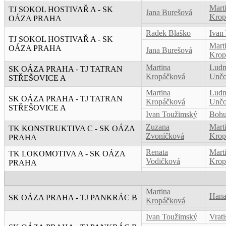
Mart
TJ SOKOL HOSTIVAŘ A - SK
Jana Burešová
Krop
OÁZA PRAHA
Radek Blaško
Ivan
TJ SOKOL HOSTIVAŘ A - SK
Mart
OÁZA PRAHA
Jana Burešová
Krop
Martina
Ludm
SK OÁZA PRAHA - TJ TATRAN
Kropáčková
Unčo
STŘEŠOVICE A
Martina
Ludm
SK OÁZA PRAHA - TJ TATRAN
Kropáčková
Unčo
STŘEŠOVICE A
Ivan Toužimský
Bohu
Zuzana
Mart
TK KONSTRUKTIVA C - SK OÁZA
Zvoníčková
Krop
PRAHA
Renata
Mart
TK LOKOMOTIVA A - SK OÁZA
Vodičková
Krop
PRAHA
Martina
Hana
SK OÁZA PRAHA - TJ PANKRÁC B
Kropáčková
Ivan Toužimský
Vrati