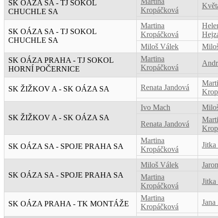
Martina
SK OÁZA SA - TJ SOKOL
Květ
Kropáčková
CHUCHLE SA
Martina
Hele
SK OÁZA SA - TJ SOKOL
Kropáčková
Hejz
CHUCHLE SA
Miloš Válek
Milo
Martina
SK OÁZA PRAHA - TJ SOKOL
Andr
Kropáčková
HORNÍ POČERNICE
Mart
Renata Jandová
SK ŽIŽKOV A - SK OÁZA SA
Krop
Ivo Mach
Milo
SK ŽIŽKOV A - SK OÁZA SA
Mart
Renata Jandová
Krop
Martina
Jitka
SK OÁZA SA - SPOJE PRAHA SA
Kropáčková
Miloš Válek
Jaro
SK OÁZA SA - SPOJE PRAHA SA
Martina
Jitka
Kropáčková
Martina
Jana
SK OÁZA PRAHA - TK MONTÁŽE
Kropáčková