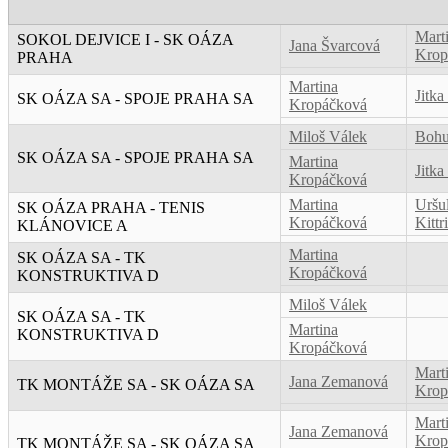
Mart
SOKOL DEJVICE I - SK OÁZA
Jana Švarcová
Krop
PRAHA
Martina
Jitka
SK OÁZA SA - SPOJE PRAHA SA
Kropáčková
Miloš Válek
Bohu
SK OÁZA SA - SPOJE PRAHA SA
Martina
Jitka
Kropáčková
Martina
Uršu
SK OÁZA PRAHA - TENIS
Kropáčková
Kittr
KLÁNOVICE A
Martina
SK OÁZA SA - TK
Kropáčková
KONSTRUKTIVA D
Miloš Válek
SK OÁZA SA - TK
Martina
KONSTRUKTIVA D
Kropáčková
Mart
Jana Zemanová
TK MONTÁŽE SA - SK OÁZA SA
Krop
Mart
Jana Zemanová
Krop
TK MONTÁŽE SA - SK OÁZA SA