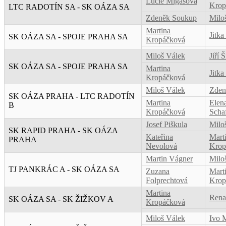
Lucie Migasová
Krop
LTC RADOTÍN SA - SK OÁZA SA
Zdeněk Soukup
Milo
Martina
Jitka
SK OÁZA SA - SPOJE PRAHA SA
Kropáčková
Miloš Válek
Jiří 
SK OÁZA SA - SPOJE PRAHA SA
Martina
Jitka
Kropáčková
Miloš Válek
Zden
SK OÁZA PRAHA - LTC RADOTÍN
Martina
Elen
B
Kropáčková
Scha
Josef Piškula
Milo
SK RAPID PRAHA - SK OÁZA
Kateřina
Mart
PRAHA
Nevolová
Krop
Martin Vágner
Milo
TJ PANKRÁC A - SK OÁZA SA
Zuzana
Mart
Folprechtová
Krop
Martina
Rena
SK OÁZA SA - SK ŽIŽKOV A
Kropáčková
Miloš Válek
Ivo 