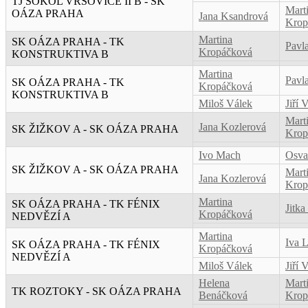
TJ SOKOL VRŠOVICE II B - SK
Mart
OÁZA PRAHA
Jana Ksandrová
Krop
Martina
SK OÁZA PRAHA - TK
Pavl
Kropáčková
KONSTRUKTIVA B
Martina
Pavl
SK OÁZA PRAHA - TK
Kropáčková
KONSTRUKTIVA B
Miloš Válek
Jiří 
Mart
Jana Kozlerová
SK ŽIŽKOV A - SK OÁZA PRAHA
Krop
Ivo Mach
Osva
SK ŽIŽKOV A - SK OÁZA PRAHA
Mart
Jana Kozlerová
Krop
Martina
SK OÁZA PRAHA - TK FÉNIX
Jitk
Kropáčková
NEDVĚZÍ A
Martina
Iva 
SK OÁZA PRAHA - TK FÉNIX
Kropáčková
NEDVĚZÍ A
Miloš Válek
Jiří 
Helena
Mart
TK ROZTOKY - SK OÁZA PRAHA
Benáčková
Krop