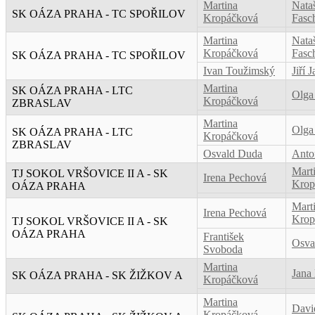
Martina
Nata
SK OÁZA PRAHA - TC SPOŘILOV
Kropáčková
Fasc
Martina
Nata
Kropáčková
Fasc
SK OÁZA PRAHA - TC SPOŘILOV
Ivan Toužimský
Jiří 
Martina
SK OÁZA PRAHA - LTC
Olga
Kropáčková
ZBRASLAV
Martina
Olga
SK OÁZA PRAHA - LTC
Kropáčková
ZBRASLAV
Osvald Duda
Anto
Mart
TJ SOKOL VRŠOVICE II A - SK
Irena Pechová
Krop
OÁZA PRAHA
Mart
Irena Pechová
Krop
TJ SOKOL VRŠOVICE II A - SK
OÁZA PRAHA
František
Osva
Svoboda
Martina
Jana
SK OÁZA PRAHA - SK ŽIŽKOV A
Kropáčková
Martina
Davi
Kropáčková