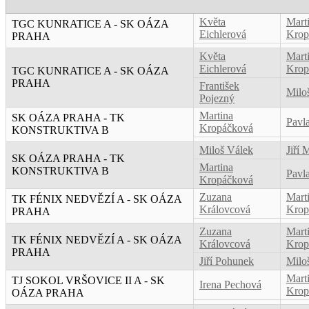
Květa
Mart
TGC KUNRATICE A - SK OÁZA
Eichlerová
Krop
PRAHA
Květa
Mart
Eichlerová
Krop
TGC KUNRATICE A - SK OÁZA
PRAHA
František
Milo
Pojezný
Martina
SK OÁZA PRAHA - TK
Pavl
Kropáčková
KONSTRUKTIVA B
Miloš Válek
Jiří 
SK OÁZA PRAHA - TK
Martina
KONSTRUKTIVA B
Pavl
Kropáčková
Zuzana
Mart
TK FÉNIX NEDVĚZÍ A - SK OÁZA
Královcová
Krop
PRAHA
Zuzana
Mart
TK FÉNIX NEDVĚZÍ A - SK OÁZA
Královcová
Krop
PRAHA
Jiří Pohunek
Milo
Mart
TJ SOKOL VRŠOVICE II A - SK
Irena Pechová
Krop
OÁZA PRAHA