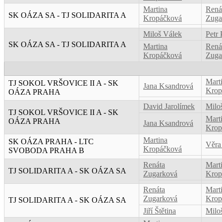
Martina
Rená
SK OÁZA SA - TJ SOLIDARITA A
Kropáčková
Zuga
Miloš Válek
Petr 
SK OÁZA SA - TJ SOLIDARITA A
Martina
Rená
Kropáčková
Zuga
Mart
TJ SOKOL VRŠOVICE II A - SK
Jana Ksandrová
Krop
OÁZA PRAHA
David Jarolímek
Milo
TJ SOKOL VRŠOVICE II A - SK
Mart
OÁZA PRAHA
Jana Ksandrová
Krop
Martina
SK OÁZA PRAHA - LTC
Věra
Kropáčková
SVOBODA PRAHA B
Renáta
Mart
TJ SOLIDARITA A - SK OÁZA SA
Zugarková
Krop
Renáta
Mart
Zugarková
Krop
TJ SOLIDARITA A - SK OÁZA SA
Jiří Štětina
Milo