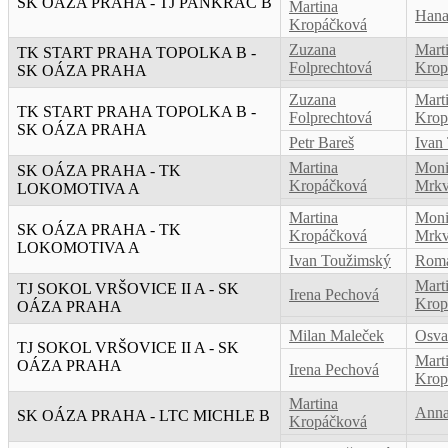
SK OÁZA PRAHA - TJ PANKRÁC B
Martina
Hana
Kropáčková
Zuzana
Mart
TK START PRAHA TOPOLKA B -
Folprechtová
Krop
SK OÁZA PRAHA
Zuzana
Mart
TK START PRAHA TOPOLKA B -
Folprechtová
Krop
SK OÁZA PRAHA
Petr Bareš
Ivan
Martina
Moni
SK OÁZA PRAHA - TK
Kropáčková
Mrkv
LOKOMOTIVA A
Martina
Moni
SK OÁZA PRAHA - TK
Kropáčková
Mrkv
LOKOMOTIVA A
Ivan Toužimský
Rom
Mart
TJ SOKOL VRŠOVICE II A - SK
Irena Pechová
Krop
OÁZA PRAHA
Milan Maleček
Osva
TJ SOKOL VRŠOVICE II A - SK
Mart
OÁZA PRAHA
Irena Pechová
Krop
Martina
Anna
SK OÁZA PRAHA - LTC MICHLE B
Kropáčková