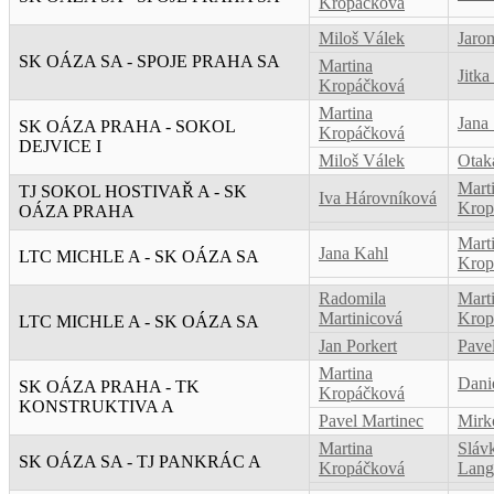
Kropáčková
Miloš Válek
Jaro
SK OÁZA SA - SPOJE PRAHA SA
Martina
Jitka
Kropáčková
Martina
Jana
SK OÁZA PRAHA - SOKOL
Kropáčková
DEJVICE I
Miloš Válek
Otak
Mart
TJ SOKOL HOSTIVAŘ A - SK
Iva Hárovníková
Krop
OÁZA PRAHA
Mart
Jana Kahl
LTC MICHLE A - SK OÁZA SA
Krop
Radomila
Mart
Martinicová
Krop
LTC MICHLE A - SK OÁZA SA
Jan Porkert
Pave
Martina
Dani
SK OÁZA PRAHA - TK
Kropáčková
KONSTRUKTIVA A
Pavel Martinec
Mirk
Martina
Sláv
SK OÁZA SA - TJ PANKRÁC A
Kropáčková
Lang