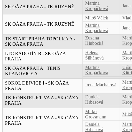
Martina
Jana
SK OÁZA PRAHA - TK RUZYNĚ
Kropáčková
Miloš Válek
Vlad
SK OÁZA PRAHA - TK RUZYNĚ
Martina
Jana
Kropáčková
Zuzana
Mart
TK START PRAHA TOPOLKA A -
Hlubocká
Krop
SK OÁZA PRAHA
Helena
Mart
LTC RADOTÍN B - SK OÁZA
Šilhánová
Krop
PRAHA
Martina
Uršu
SK OÁZA PRAHA - TENIS
Kropáčková
Kittr
KLÁNOVICE A
Mart
SOKOL DEJVICE I - SK OÁZA
Irena Máchalová
Krop
PRAHA
Daniela
Mart
TK KONSTRUKTIVA A - SK OÁZA
Hrbasová
Krop
PRAHA
Mirko
Milo
Grossmann
TK KONSTRUKTIVA A - SK OÁZA
PRAHA
Daniela
Mart
Hrbasová
Krop