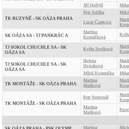
Jiří Hořejší
Mila
Petr Szlifka
Milo
TK RUZYNĚ - SK OÁZA PRAHA
Mart
Lucie Čapková
Krop
Martina
Květ
SK OÁZA SA - TJ PANKRÁC A
Kropáčková
Mart
TJ SOKOL CHUCHLE SA - SK
Květa Sovíková
Krop
OÁZA SA
Helena
Mart
TJ SOKOL CHUCHLE SA - SK
Hejzáková
Krop
OÁZA SA
Miloš Kvasnička
Mila
Martina
Mart
TK MONTÁŽE - SK OÁZA PRAHA
Malíková
Krop
Mart
Petr Nemynář
Krop
TK MONTÁŽE - SK OÁZA PRAHA
Martina
Pave
Malíková
Martina
Mich
SK OÁZA PRAHA - PSK OLYMP