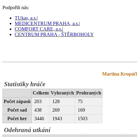
Podpořili nás:
TUkas, a.s.
|
MEDICENTRUM PRAHA, a.s.
|
COMFORT CARE, a.s.
|
CENTRUM PRAHA - ŠTĚRBOHOLY
Pražský tenis
prazskytenis.cz
>
Tabulky
>
Martina Kropáč
Statistiky hráče
Celkem
Vyhraných
Prohraných
Počet zápasů
203
128
75
Počet sad
438
269
169
Počet her
3446
1943
1503
Odehraná utkání