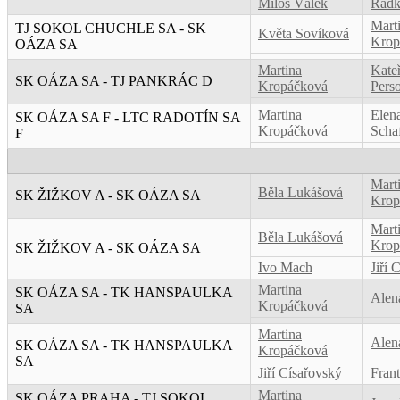
Miloš Válek
Radk
Mart
TJ SOKOL CHUCHLE SA - SK
Květa Sovíková
Krop
OÁZA SA
Martina
Kate
SK OÁZA SA - TJ PANKRÁC D
Kropáčková
Pers
Martina
Elen
SK OÁZA SA F - LTC RADOTÍN SA
Kropáčková
Scha
F
Mart
Běla Lukášová
SK ŽIŽKOV A - SK OÁZA SA
Krop
Mart
Běla Lukášová
Krop
SK ŽIŽKOV A - SK OÁZA SA
Ivo Mach
Jiří 
Martina
SK OÁZA SA - TK HANSPAULKA
Alen
Kropáčková
SA
Martina
Alen
SK OÁZA SA - TK HANSPAULKA
Kropáčková
SA
Jiří Císařovský
Frant
Martina
SK OÁZA PRAHA - TJ SOKOL