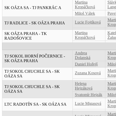
Martina
Sláv
Kropáčková
Lang
SK OÁZA SA - TJ PANKRÁC A
Miloš Válek
Pave
Mart
Lucie Fojtíková
TJ RADLICE - SK OÁZA PRAHA
Krop
Martina
Kate
SK OÁZA PRAHA - TK
Kropáčková
Žalu
RADOŠOVICE
Andrea
Mart
TJ SOKOL HORNÍ POČERNICE -
Dolanská
Krop
SK OÁZA PRAHA
Daniel Hořejš
Milo
Mart
TJ SOKOL CHUCHLE SA - SK
Zuzana Kosová
Krop
OÁZA SA
Helena
Mart
TJ SOKOL CHUCHLE SA - SK
Hejzáková
Krop
OÁZA SA
Svatomír Hejzák
Milo
Mart
Lucie Migasová
LTC RADOTÍN SA - SK OÁZA SA
Krop
Mart