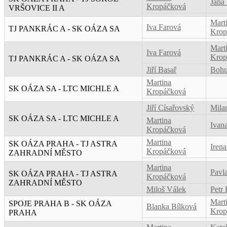
Jana
Kropáčková
VRŠOVICE II A
Mart
Iva Farová
TJ PANKRÁC A - SK OÁZA SA
Krop
Mart
Iva Farová
Krop
TJ PANKRÁC A - SK OÁZA SA
Jiří Basař
Bohu
Martina
SK OÁZA SA - LTC MICHLE A
Kropáčková
Jiří Císařovský
Mila
SK OÁZA SA - LTC MICHLE A
Martina
Ivan
Kropáčková
Martina
SK OÁZA PRAHA - TJ ASTRA
Iren
Kropáčková
ZAHRADNÍ MĚSTO
Martina
Pavl
SK OÁZA PRAHA - TJ ASTRA
Kropáčková
ZAHRADNÍ MĚSTO
Miloš Válek
Petr 
Mart
SPOJE PRAHA B - SK OÁZA
Blanka Bílková
Krop
PRAHA