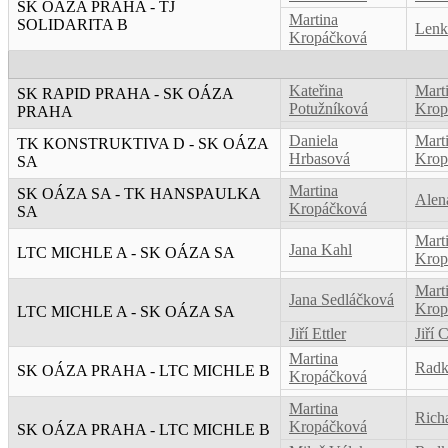
SK OÁZA PRAHA - TJ
Martina
SOLIDARITA B
Lenk
Kropáčková
Kateřina
Mart
SK RAPID PRAHA - SK OÁZA
Potužníková
Krop
PRAHA
Daniela
Mart
TK KONSTRUKTIVA D - SK OÁZA
Hrbasová
Krop
SA
Martina
SK OÁZA SA - TK HANSPAULKA
Alen
Kropáčková
SA
Mart
Jana Kahl
LTC MICHLE A - SK OÁZA SA
Krop
Mart
Jana Sedláčková
Krop
LTC MICHLE A - SK OÁZA SA
Jiří Ettler
Jiří 
Martina
Radk
SK OÁZA PRAHA - LTC MICHLE B
Kropáčková
Martina
Rich
Kropáčková
SK OÁZA PRAHA - LTC MICHLE B