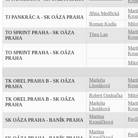
Krop
Mart
Jiřina Medřická
Krop
TJ PANKRÁC A - SK OÁZA PRAHA
Roman Kudla
Milo
Mart
TO SPRINT PRAHA - SK OÁZA
Thea Lau
Krop
PRAHA
Mart
TO SPRINT PRAHA - SK OÁZA
Krop
PRAHA
Milo
Markéta
Mart
TK OREL PRAHA B - SK OÁZA
Lhotáková
Krop
PRAHA
Robert Ondračka
Milo
TK OREL PRAHA B - SK OÁZA
Markéta
Mart
PRAHA
Lhotáková
Krop
Martina
Pavl
SK OÁZA PRAHA - BANÍK PRAHA
Kropáčková
Martina
Pavl
Kropáčková