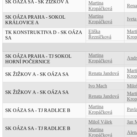
SK OÁZA SA - SK ŽIŽKOV A
Martina
Rena
Kropáčková
Martina
SK OÁZA PRAHA - SOKOL
Ivet
Kropáčková
KRÁLOVICE A
Eliška
Mart
TK KONSTRUKTIVA D - SK OÁZA
Řezníčková
Krop
SA
Martina
SK OÁZA PRAHA - TJ SOKOL
Andr
Kropáčková
HORNÍ POČERNICE
Mart
Renata Jandová
SK ŽIŽKOV A - SK OÁZA SA
Krop
Ivo Mach
Milo
SK ŽIŽKOV A - SK OÁZA SA
Mart
Renata Jandová
Krop
Martina
Pavl
SK OÁZA SA - TJ RADLICE B
Kropáčková
Miloš Válek
Jan 
SK OÁZA SA - TJ RADLICE B
Martina
Alen
Kropáčková