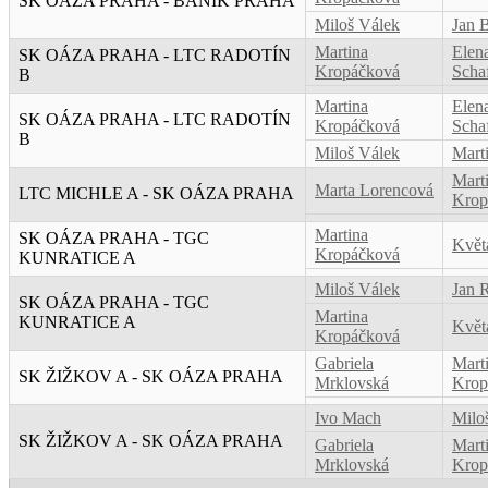
SK OÁZA PRAHA - BANÍK PRAHA
Miloš Válek
Jan 
Martina
Elen
SK OÁZA PRAHA - LTC RADOTÍN
Kropáčková
Scha
B
Martina
Elen
SK OÁZA PRAHA - LTC RADOTÍN
Kropáčková
Scha
B
Miloš Válek
Mart
Mart
Marta Lorencová
LTC MICHLE A - SK OÁZA PRAHA
Krop
Martina
SK OÁZA PRAHA - TGC
Květ
Kropáčková
KUNRATICE A
Miloš Válek
Jan 
SK OÁZA PRAHA - TGC
Martina
KUNRATICE A
Květ
Kropáčková
Gabriela
Mart
SK ŽIŽKOV A - SK OÁZA PRAHA
Mrklovská
Krop
Ivo Mach
Milo
SK ŽIŽKOV A - SK OÁZA PRAHA
Gabriela
Mart
Mrklovská
Krop