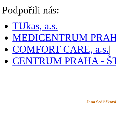
Podpořili nás:
TUkas, a.s.
|
MEDICENTRUM PRAHA,
COMFORT CARE, a.s.
|
CENTRUM PRAHA - 
Pražský tenis
prazskytenis.cz
>
Tabulky
>
Jana Sedláčková