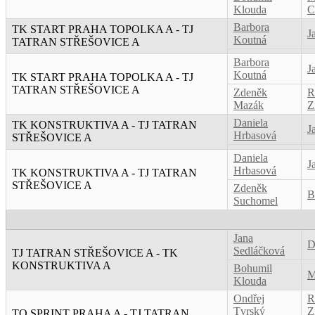
Klouda
C
Barbora
TK START PRAHA TOPOLKA A - TJ
J
Koutná
TATRAN STŘEŠOVICE A
Barbora
J
Koutná
TK START PRAHA TOPOLKA A - TJ
TATRAN STŘEŠOVICE A
Zdeněk
R
Mazák
Z
Daniela
TK KONSTRUKTIVA A - TJ TATRAN
J
Hrbasová
STŘEŠOVICE A
Daniela
J
Hrbasová
TK KONSTRUKTIVA A - TJ TATRAN
STŘEŠOVICE A
Zdeněk
B
Suchomel
Jana
D
Sedláčková
TJ TATRAN STŘEŠOVICE A - TK
KONSTRUKTIVA A
Bohumil
M
Klouda
Ondřej
R
Tvrský
Z
TO SPRINT PRAHA A - TJ TATRAN