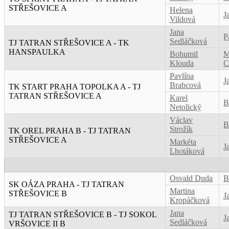
STŘEŠOVICE A
Helena
J
Vildová
Jana
P
Sedláčková
TJ TATRAN STŘEŠOVICE A - TK
HANSPAULKA
Bohumil
M
Klouda
C
Pavlína
J
Brabcová
TK START PRAHA TOPOLKA A - TJ
TATRAN STŘEŠOVICE A
Karel
B
Netolický
Václav
B
Strožík
TK OREL PRAHA B - TJ TATRAN
STŘEŠOVICE A
Markéta
J
Lhotáková
Osvald Duda
B
SK OÁZA PRAHA - TJ TATRAN
Martina
STŘEŠOVICE B
J
Kropáčková
Jana
TJ TATRAN STŘEŠOVICE B - TJ SOKOL
J
Sedláčková
VRŠOVICE II B