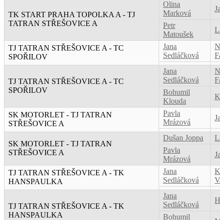
Olina
J
Marková
TK START PRAHA TOPOLKA A - TJ
TATRAN STŘEŠOVICE A
Petr
L
Matoušek
Jana
N
TJ TATRAN STŘEŠOVICE A - TC
Sedláčková
F
SPOŘILOV
Jana
N
Sedláčková
F
TJ TATRAN STŘEŠOVICE A - TC
SPOŘILOV
Bohumil
K
Klouda
Pavla
SK MOTORLET - TJ TATRAN
J
Mrázová
STŘEŠOVICE A
Dušan Joppa
L
SK MOTORLET - TJ TATRAN
Pavla
STŘEŠOVICE A
J
Mrázová
Jana
K
TJ TATRAN STŘEŠOVICE A - TK
Sedláčková
V
HANSPAULKA
Jana
H
Sedláčková
TJ TATRAN STŘEŠOVICE A - TK
HANSPAULKA
Bohumil