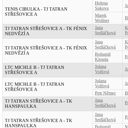
Helena
J
Sukova
TENIS CIBULKA - TJ TATRAN
STŘEŠOVICE A
Marek
B
Wollner
Jana
K
TJ TATRAN STŘEŠOVICE A - TK FÉNIX
Sedláčková
P
NEDVĚZÍ A
Jana
K
Sedláčková
P
TJ TATRAN STŘEŠOVICE A - TK FÉNIX
NEDVĚZÍ A
Bohumil
P
Klouda
Jolana
LTC MICHLE B - TJ TATRAN
J
Volfová
STŘEŠOVICE A
Jolana
J
LTC MICHLE B - TJ TATRAN
Volfová
STŘEŠOVICE A
Petr Němec
B
Jana
TJ TATRAN STŘEŠOVICE A - TK
P
Sedláčková
HANSPAULKA
Jana
P
Sedláčková
TJ TATRAN STŘEŠOVICE A - TK
HANSPAULKA
Bohumil
M