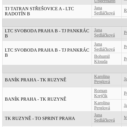
Ungermann
Jana
TJ TATRAN STŘEŠOVICE A - LTC
R
Sedláčková
RADOTÍN B
Jana
LTC SVOBODA PRAHA B - TJ PANKRÁC
P
Sedláčková
B
Jana
P
Sedláčková
LTC SVOBODA PRAHA B - TJ PANKRÁC
B
Bohumil
P
Klouda
Karolina
J
BANÍK PRAHA - TK RUZYNĚ
Perglová
Roman
P
Krejčík
BANÍK PRAHA - TK RUZYNĚ
Karolina
J
Perglová
Jana
M
TK RUZYNĚ - TO SPRINT PRAHA
Sedláčková