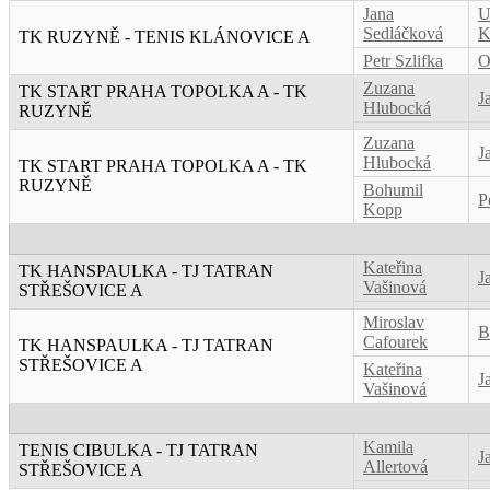
Jana
U
Sedláčková
K
TK RUZYNĚ - TENIS KLÁNOVICE A
Petr Szlifka
O
Zuzana
TK START PRAHA TOPOLKA A - TK
J
Hlubocká
RUZYNĚ
Zuzana
J
Hlubocká
TK START PRAHA TOPOLKA A - TK
RUZYNĚ
Bohumil
P
Kopp
Kateřina
TK HANSPAULKA - TJ TATRAN
J
Vašinová
STŘEŠOVICE A
Miroslav
B
Cafourek
TK HANSPAULKA - TJ TATRAN
STŘEŠOVICE A
Kateřina
J
Vašinová
Kamila
TENIS CIBULKA - TJ TATRAN
J
Allertová
STŘEŠOVICE A