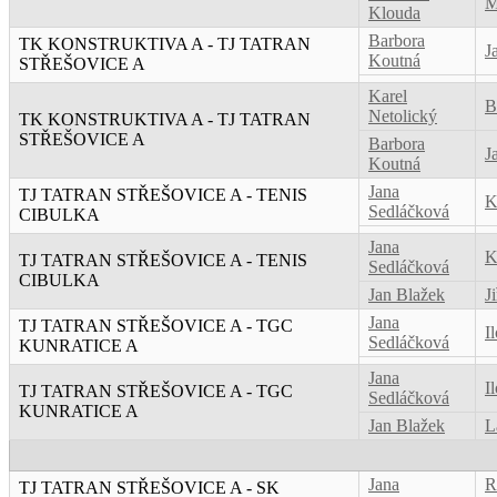
M
Klouda
Barbora
TK KONSTRUKTIVA A - TJ TATRAN
J
Koutná
STŘEŠOVICE A
Karel
B
Netolický
TK KONSTRUKTIVA A - TJ TATRAN
STŘEŠOVICE A
Barbora
J
Koutná
Jana
TJ TATRAN STŘEŠOVICE A - TENIS
K
Sedláčková
CIBULKA
Jana
K
TJ TATRAN STŘEŠOVICE A - TENIS
Sedláčková
CIBULKA
Jan Blažek
J
Jana
TJ TATRAN STŘEŠOVICE A - TGC
I
Sedláčková
KUNRATICE A
Jana
I
TJ TATRAN STŘEŠOVICE A - TGC
Sedláčková
KUNRATICE A
Jan Blažek
L
Jana
R
TJ TATRAN STŘEŠOVICE A - SK