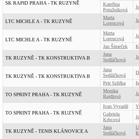
SK RAPID PRAHA - TK RUZYNĚ
Kateřina
J
Potužníková
Marta
J
LTC MICHLE A - TK RUZYNĚ
Lorencová
Marta
J
Lorencová
LTC MICHLE A - TK RUZYNĚ
Jan Šimeček
K
Jana
J
TK RUZYNĚ - TK KONSTRUKTIVA B
Sedláčková
Jana
D
Sedláčková
TK RUZYNĚ - TK KONSTRUKTIVA B
Petr Szlifka
I
Monika
J
TO SPRINT PRAHA - TK RUZYNĚ
Rajdlová
Ivan Vyvadil
V
TO SPRINT PRAHA - TK RUZYNĚ
Gabriela
J
Krbcová
Jana
U
TK RUZYNĚ - TENIS KLÁNOVICE A
Sedláčková
K