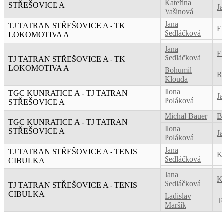
Kateřina
STŘEŠOVICE A
J
Vašinová
Jana
TJ TATRAN STŘEŠOVICE A - TK
E
Sedláčková
LOKOMOTIVA A
Jana
E
Sedláčková
TJ TATRAN STŘEŠOVICE A - TK
LOKOMOTIVA A
Bohumil
R
Klouda
Ilona
TGC KUNRATICE A - TJ TATRAN
J
Poláková
STŘEŠOVICE A
Michal Bauer
B
TGC KUNRATICE A - TJ TATRAN
Ilona
STŘEŠOVICE A
J
Poláková
Jana
TJ TATRAN STŘEŠOVICE A - TENIS
K
Sedláčková
CIBULKA
Jana
K
Sedláčková
TJ TATRAN STŘEŠOVICE A - TENIS
CIBULKA
Ladislav
T
Maršík