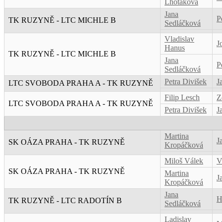
Lhotáková
Jana
P
TK RUZYNĚ - LTC MICHLE B
Sedláčková
Vladislav
J
Hanus
TK RUZYNĚ - LTC MICHLE B
Jana
P
Sedláčková
Petra Divišek
J
LTC SVOBODA PRAHA A - TK RUZYNĚ
Filip Lesch
Z
LTC SVOBODA PRAHA A - TK RUZYNĚ
Petra Divišek
J
Martina
J
SK OÁZA PRAHA - TK RUZYNĚ
Kropáčková
Miloš Válek
V
SK OÁZA PRAHA - TK RUZYNĚ
Martina
J
Kropáčková
Jana
H
TK RUZYNĚ - LTC RADOTÍN B
Sedláčková
Ladislav