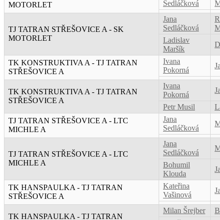
Sedláčková
M
MOTORLET
Jana
R
Sedláčková
M
TJ TATRAN STŘEŠOVICE A - SK
MOTORLET
Ladislav
D
Maršík
Ivana
TK KONSTRUKTIVA A - TJ TATRAN
J
Pokorná
STŘEŠOVICE A
Ivana
J
TK KONSTRUKTIVA A - TJ TATRAN
Pokorná
STŘEŠOVICE A
Petr Musil
L
Jana
TJ TATRAN STŘEŠOVICE A - LTC
M
Sedláčková
MICHLE A
Jana
M
Sedláčková
TJ TATRAN STŘEŠOVICE A - LTC
MICHLE A
Bohumil
J
Klouda
Kateřina
TK HANSPAULKA - TJ TATRAN
J
Vašinová
STŘEŠOVICE A
Milan Šrejber
B
TK HANSPAULKA - TJ TATRAN