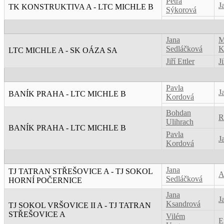
Petra
J
TK KONSTRUKTIVA A - LTC MICHLE B
Sýkorová
Jana
M
Sedláčková
K
LTC MICHLE A - SK OÁZA SA
Jiří Ettler
J
Pavla
J
BANÍK PRAHA - LTC MICHLE B
Kordová
Bohdan
R
Ulihrach
BANÍK PRAHA - LTC MICHLE B
Pavla
J
Kordová
Jana
TJ TATRAN STŘEŠOVICE A - TJ SOKOL
A
Sedláčková
HORNÍ POČERNICE
Jana
J
Ksandrová
TJ SOKOL VRŠOVICE II A - TJ TATRAN
STŘEŠOVICE A
Vilém
E