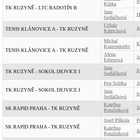
M
Kůrka
TK RUZYNĚ - LTC RADOTÍN B
Jana
H
Sedláčková
Uršula
J
TENIS KLÁNOVICE A - TK RUZYNĚ
Kittrichová
Michal
K
Kutzendorfer
TENIS KLÁNOVICE A - TK RUZYNĚ
Alena
J
Erbenová
Jana
I
TK RUZYNĚ - SOKOL DEJVICE I
Sedláčková
Petr Szlifka
J
TK RUZYNĚ - SOKOL DEJVICE I
Jana
I
Sedláčková
Kateřina
J
SK RAPID PRAHA - TK RUZYNĚ
Potužníková
Josef Piškula
P
SK RAPID PRAHA - TK RUZYNĚ
Kateřina
J
Potužníková