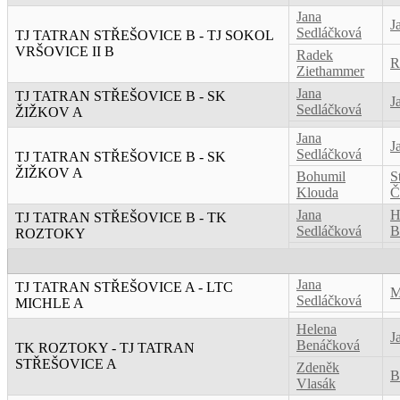
Jana
J
Sedláčková
TJ TATRAN STŘEŠOVICE B - TJ SOKOL
VRŠOVICE II B
Radek
R
Ziethammer
Jana
TJ TATRAN STŘEŠOVICE B - SK
J
Sedláčková
ŽIŽKOV A
Jana
J
Sedláčková
TJ TATRAN STŘEŠOVICE B - SK
ŽIŽKOV A
Bohumil
S
Klouda
Č
Jana
H
TJ TATRAN STŘEŠOVICE B - TK
Sedláčková
B
ROZTOKY
Jana
TJ TATRAN STŘEŠOVICE A - LTC
M
Sedláčková
MICHLE A
Helena
J
Benáčková
TK ROZTOKY - TJ TATRAN
STŘEŠOVICE A
Zdeněk
B
Vlasák