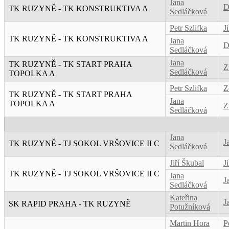
Jana
D
TK RUZYNĚ - TK KONSTRUKTIVA A
Sedláčková
Petr Szlifka
Ji
TK RUZYNĚ - TK KONSTRUKTIVA A
Jana
D
Sedláčková
Jana
TK RUZYNĚ - TK START PRAHA
Z
Sedláčková
TOPOLKA A
Petr Szlifka
Z
TK RUZYNĚ - TK START PRAHA
Jana
TOPOLKA A
Z
Sedláčková
Jana
J
TK RUZYNĚ - TJ SOKOL VRŠOVICE II C
Sedláčková
Jiří Škubal
J
TK RUZYNĚ - TJ SOKOL VRŠOVICE II C
Jana
J
Sedláčková
Kateřina
J
SK RAPID PRAHA - TK RUZYNĚ
Potužníková
Martin Hora
P