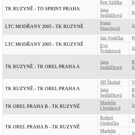
Petr Szlifka
M
TK RUZYNĚ - TO SPRINT PRAHA
Jana
M
Sedláčková
Ivana
J
LTC MODŘANY 2005 - TK RUZYNĚ
Stauchová
Jan Vodička
P
LTC MODŘANY 2005 - TK RUZYNĚ
Eva
J
Švíglerová
Jana
R
TK RUZYNĚ - TK OREL PRAHA A
Sedláčková
K
Jiří Škubal
V
TK RUZYNĚ - TK OREL PRAHA A
Jana
R
Sedláčková
K
Markéta
J
TK OREL PRAHA B - TK RUZYNĚ
Lhotáková
Robert
P
Ondračka
TK OREL PRAHA B - TK RUZYNĚ
Markéta
J