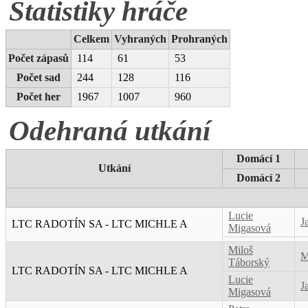
Statistiky hráče
Celkem
Vyhraných
Prohraných
Počet zápasů
114
61
53
Počet sad
244
128
116
Počet her
1967
1007
960
Odehraná utkání
Domácí 1
Utkání
Domácí 2
Lucie
J
LTC RADOTÍN SA - LTC MICHLE A
Migasová
Miloš
M
Táborský
LTC RADOTÍN SA - LTC MICHLE A
Lucie
J
Migasová