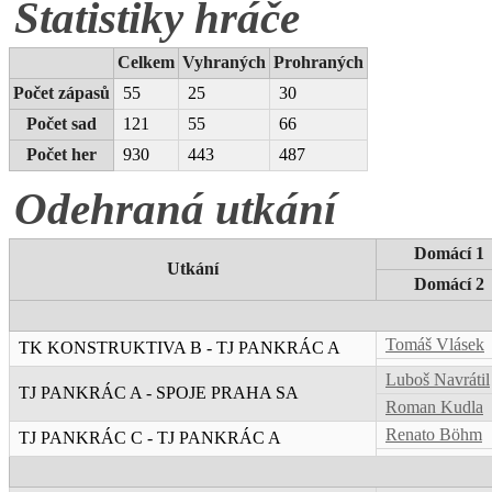
Statistiky hráče
Celkem
Vyhraných
Prohraných
Počet zápasů
55
25
30
Počet sad
121
55
66
Počet her
930
443
487
Odehraná utkání
Domácí 1
Utkání
Domácí 2
Tomáš Vlásek
TK KONSTRUKTIVA B - TJ PANKRÁC A
Luboš Navrátil
TJ PANKRÁC A - SPOJE PRAHA SA
Roman Kudla
Renato Böhm
TJ PANKRÁC C - TJ PANKRÁC A