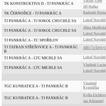
Václav Uher
TK KONSTRUKTIVA D - TJ PANKRÁC A
Jiří Haško
Radomír Purm
TK ČERNOŠICE - TJ PANKRÁC A
Luboš Navrátil
TJ PANKRÁC A - TJ SOKOL CHUCHLE SA
Jiřina Medřick
TJ PANKRÁC A - TJ SOKOL CHUCHLE SA
Luboš Navrátil
Luboš Navrátil
TJ PANKRÁC A - TC SPOŘILOV
TJ TATRAN STŘEŠOVICE A - TJ PANKRÁC
JIŘÍ ČEŠPIV
B
Luboš Navrátil
TJ PANKRÁC A - LTC MICHLE SA
Vladimír Lacin
TJ PANKRÁC A - LTC MICHLE SA
Luboš Navrátil
Vlastimil
TGC KUNRATICE A - TJ PANKRÁC B
Kvasnička
Květa Eichlero
TGC KUNRATICE A - TJ PANKRÁC B
Jan Růžanský