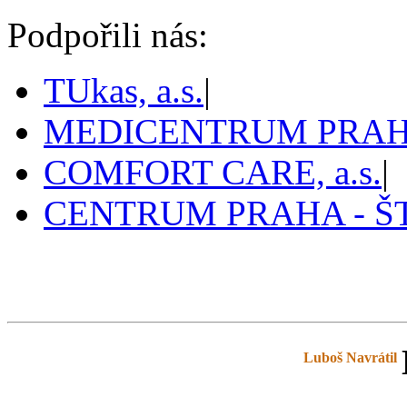
Podpořili nás:
TUkas, a.s.
|
MEDICENTRUM PRAHA,
COMFORT CARE, a.s.
|
CENTRUM PRAHA - 
Pražský tenis
prazskytenis.cz
>
Tabulky
>
Luboš Navrátil