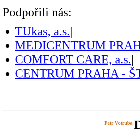
Podpořili nás:
TUkas, a.s.
|
MEDICENTRUM PRAHA,
COMFORT CARE, a.s.
|
CENTRUM PRAHA - 
Pražský tenis
D
prazskytenis.cz
>
Tabulky
>
Petr Votruba