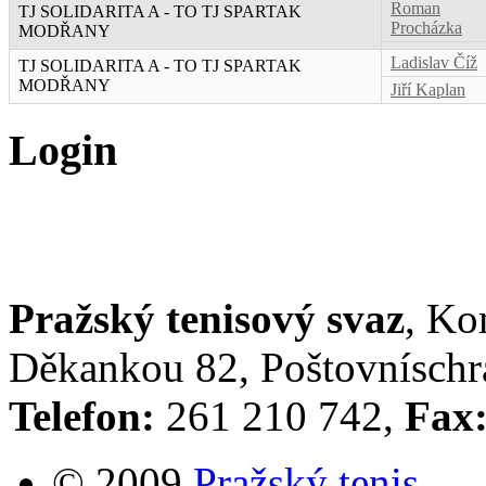
Roman
TJ SOLIDARITA A - TO TJ SPARTAK
Procházka
MODŘANY
Ladislav Číž
TJ SOLIDARITA A - TO TJ SPARTAK
MODŘANY
Jiří Kaplan
Login
Pražský tenisový svaz
, Ko
Děkankou 82, Poštovníschrá
Telefon:
261 210 742,
Fax
© 2009
Pražský tenis