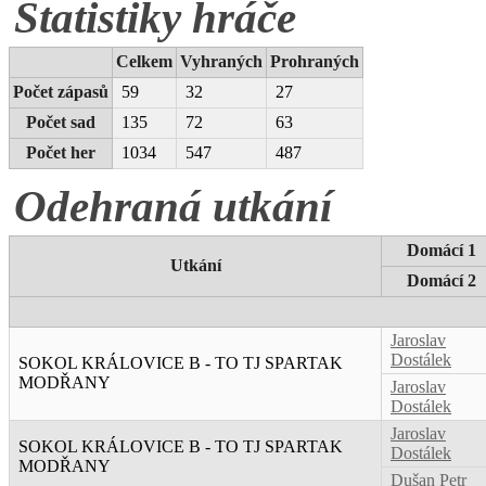
Statistiky hráče
Celkem
Vyhraných
Prohraných
Počet zápasů
59
32
27
Počet sad
135
72
63
Počet her
1034
547
487
Odehraná utkání
Domácí 1
Utkání
Domácí 2
Jaroslav
Dostálek
SOKOL KRÁLOVICE B - TO TJ SPARTAK
MODŘANY
Jaroslav
Dostálek
Jaroslav
SOKOL KRÁLOVICE B - TO TJ SPARTAK
Dostálek
MODŘANY
Dušan Petr