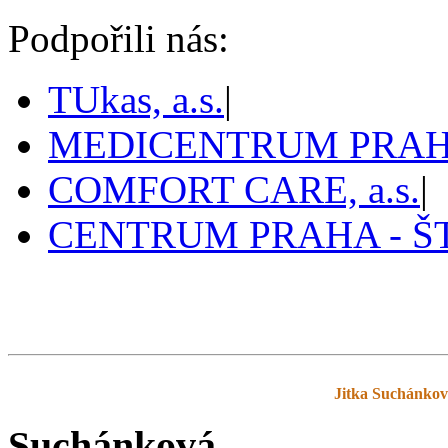
Podpořili nás:
TUkas, a.s.
|
MEDICENTRUM PRAHA,
COMFORT CARE, a.s.
|
CENTRUM PRAHA - 
Pražský tenis
prazskytenis.cz
>
Tabulky
>
Jitka Suchánko
Suchánková