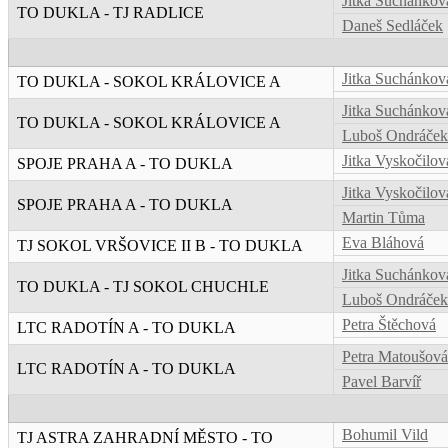
Jitka Suchánkov
TO DUKLA - TJ RADLICE
Daneš Sedláček
Jitka Suchánkov
TO DUKLA - SOKOL KRÁLOVICE A
Jitka Suchánkov
TO DUKLA - SOKOL KRÁLOVICE A
Luboš Ondráček
Jitka Vyskočilov
SPOJE PRAHA A - TO DUKLA
Jitka Vyskočilov
SPOJE PRAHA A - TO DUKLA
Martin Tůma
Eva Bláhová
TJ SOKOL VRŠOVICE II B - TO DUKLA
Jitka Suchánkov
TO DUKLA - TJ SOKOL CHUCHLE
Luboš Ondráček
Petra Štěchová
LTC RADOTÍN A - TO DUKLA
Petra Matoušová
LTC RADOTÍN A - TO DUKLA
Pavel Barvíř
Bohumil Vild
TJ ASTRA ZAHRADNÍ MĚSTO - TO