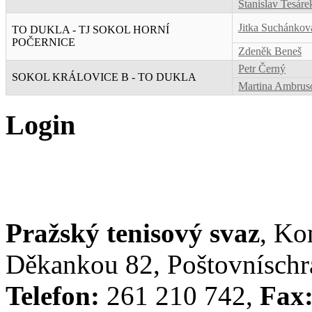
Stanislav Tesáre
Jitka Suchánkov
TO DUKLA - TJ SOKOL HORNÍ
POČERNICE
Zdeněk Beneš
Petr Černý
SOKOL KRÁLOVICE B - TO DUKLA
Martina Ambrus
Login
Pražský tenisový svaz
, Ko
Děkankou 82, Poštovníschrá
Telefon:
261 210 742,
Fax