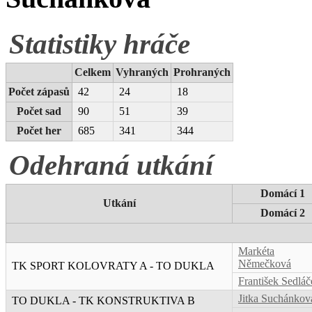
Statistiky hráče
Celkem
Vyhraných
Prohraných
Počet zápasů
42
24
18
Počet sad
90
51
39
Počet her
685
341
344
Odehraná utkání
Domácí 1
Utkání
Domácí 2
Markéta
Němečková
TK SPORT KOLOVRATY A - TO DUKLA
František Sedláč
Jitka Suchánkov
TO DUKLA - TK KONSTRUKTIVA B