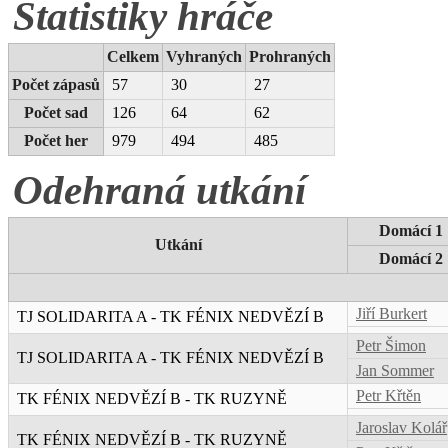
Statistiky hráče
Celkem
Vyhraných
Prohraných
Počet zápasů
57
30
27
Počet sad
126
64
62
Počet her
979
494
485
Odehraná utkání
Domácí 1
Utkání
Domácí 2
Jiří Burkert
TJ SOLIDARITA A - TK FÉNIX NEDVĚZÍ B
Petr Šimon
TJ SOLIDARITA A - TK FÉNIX NEDVĚZÍ B
Jan Sommer
Petr Křtěn
TK FÉNIX NEDVĚZÍ B - TK RUZYNĚ
Jaroslav Kolář
TK FÉNIX NEDVĚZÍ B - TK RUZYNĚ