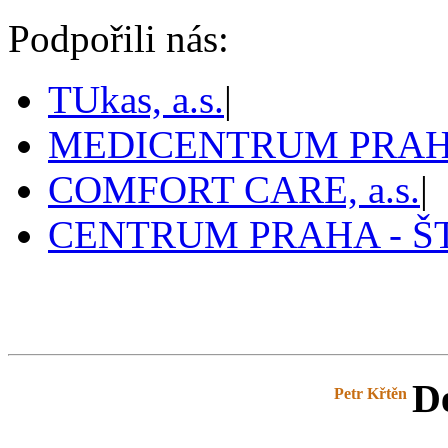
Podpořili nás:
TUkas, a.s.
|
MEDICENTRUM PRAHA,
COMFORT CARE, a.s.
|
CENTRUM PRAHA - 
Pražský tenis
De
prazskytenis.cz
>
Tabulky
>
Petr Křtěn