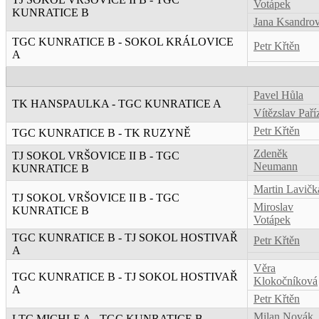
Votápek
KUNRATICE B
Jana Ksandro
TGC KUNRATICE B - SOKOL KRÁLOVICE
Petr Křtěn
A
Pavel Hůla
TK HANSPAULKA - TGC KUNRATICE A
Vítězslav Paří
Petr Křtěn
TGC KUNRATICE B - TK RUZYNĚ
Zdeněk
TJ SOKOL VRŠOVICE II B - TGC
Neumann
KUNRATICE B
Martin Lavičk
TJ SOKOL VRŠOVICE II B - TGC
Miroslav
KUNRATICE B
Votápek
TGC KUNRATICE B - TJ SOKOL HOSTIVAŘ
Petr Křtěn
A
Věra
TGC KUNRATICE B - TJ SOKOL HOSTIVAŘ
Klokočníková
A
Petr Křtěn
Milan Novák
LTC MICHLE A - TGC KUNRATICE B