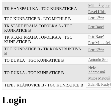
Milan Šrejber
TK HANSPAULKA - TGC KUNRATICE A
Pavel Hůla
Petr Křtěn
TGC KUNRATICE B - LTC MICHLE B
TK START PRAHA TOPOLKA A - TGC
Petr Bareš
KUNRATICE B
Petr Bareš
TK START PRAHA TOPOLKA A - TGC
KUNRATICE B
Petr Matoušek
TGC KUNRATICE B - TK KONSTRUKTIVA
Petr Křtěn
B
Antonín Srp
TO DUKLA - TGC KUNRATICE B
Helena
Zábrodská
TO DUKLA - TGC KUNRATICE B
Miloš Matouš
Zdeněk Rudy
TENIS KLÁNOVICE B - TGC KUNRATICE B
Login