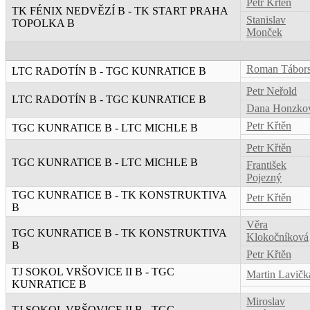
Petr Křtěn
TK FÉNIX NEDVĚZÍ B - TK START PRAHA
Stanislav
TOPOLKA B
Monček
Roman Tábor
LTC RADOTÍN B - TGC KUNRATICE B
Petr Neřold
LTC RADOTÍN B - TGC KUNRATICE B
Dana Honzko
Petr Křtěn
TGC KUNRATICE B - LTC MICHLE B
Petr Křtěn
TGC KUNRATICE B - LTC MICHLE B
František
Pojezný
TGC KUNRATICE B - TK KONSTRUKTIVA
Petr Křtěn
B
Věra
TGC KUNRATICE B - TK KONSTRUKTIVA
Klokočníková
B
Petr Křtěn
TJ SOKOL VRŠOVICE II B - TGC
Martin Lavičk
KUNRATICE B
Miroslav
TJ SOKOL VRŠOVICE II B - TGC