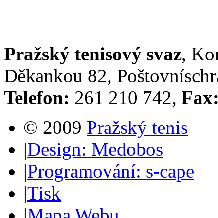
Pražský tenisový svaz
, Ko
Děkankou 82, Poštovníschrá
Telefon:
261 210 742,
Fax
© 2009
Pražský tenis
|
Design: Medobos
|
Programování: s-cape
|
Tisk
|
Mapa Webu