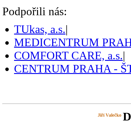
Podpořili nás:
TUkas, a.s.
|
MEDICENTRUM PRAHA,
COMFORT CARE, a.s.
|
CENTRUM PRAHA - 
Pražský tenis
D
prazskytenis.cz
>
Tabulky
>
Jiří Valečko