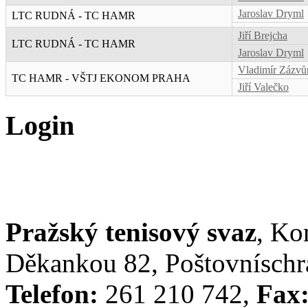
Jaroslav Dryml
LTC RUDNÁ - TC HAMR
Jiří Brejcha
LTC RUDNÁ - TC HAMR
Jaroslav Dryml
Vladimír Zázvů
TC HAMR - VŠTJ EKONOM PRAHA
Jiří Valečko
Login
Pražský tenisový svaz
, Ko
Děkankou 82, Poštovníschrá
Telefon:
261 210 742,
Fax