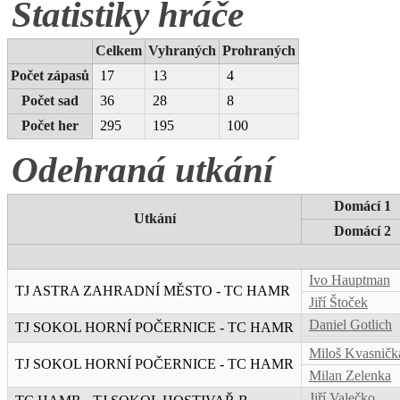
Statistiky hráče
Celkem
Vyhraných
Prohraných
Počet zápasů
17
13
4
Počet sad
36
28
8
Počet her
295
195
100
Odehraná utkání
Domácí 1
Utkání
Domácí 2
Ivo Hauptman
TJ ASTRA ZAHRADNÍ MĚSTO - TC HAMR
Jiří Štoček
Daniel Gotlich
TJ SOKOL HORNÍ POČERNICE - TC HAMR
Miloš Kvasničk
TJ SOKOL HORNÍ POČERNICE - TC HAMR
Milan Zelenka
Jiří Valečko