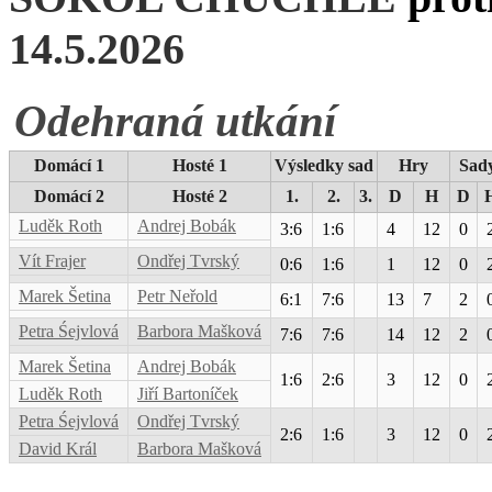
14.5.2026
Odehraná utkání
Domácí 1
Hosté 1
Výsledky sad
Hry
Sad
Domácí 2
Hosté 2
1.
2.
3.
D
H
D
Luděk Roth
Andrej Bobák
3:6
1:6
4
12
0
Vít Frajer
Ondřej Tvrský
0:6
1:6
1
12
0
Marek Šetina
Petr Neřold
6:1
7:6
13
7
2
Petra Śejvlová
Barbora Mašková
7:6
7:6
14
12
2
Marek Šetina
Andrej Bobák
1:6
2:6
3
12
0
Luděk Roth
Jiří Bartoníček
Petra Śejvlová
Ondřej Tvrský
2:6
1:6
3
12
0
David Král
Barbora Mašková