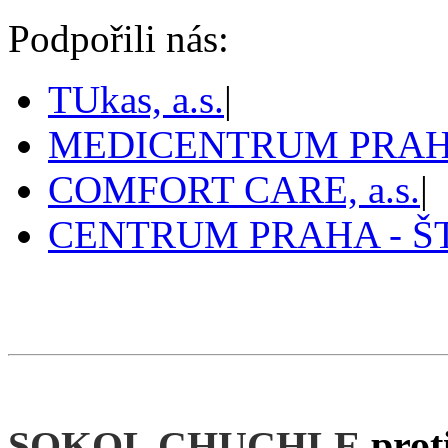
Podpořili nás:
TUkas, a.s.
|
MEDICENTRUM PRAHA,
COMFORT CARE, a.s.
|
CENTRUM PRAHA - 
Pražský tenis
prazskytenis.cz
>
Tabulky
>
2026
>
3A
SOKOL CHUCHLE
prot